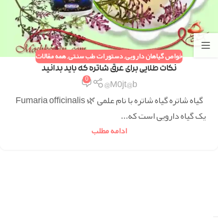
خواص گیاهان دارویی
,
دستورات طب سنتی
,
همه مقالات
نکات طلایی برای عرق شاتره که باید بدانید
0
M0jt@b@
گیاه شاتره گیاه شاتره با نام علمی 🌿 Fumaria officinalis
یک گیاه دارویی است که...
ادامه مطلب