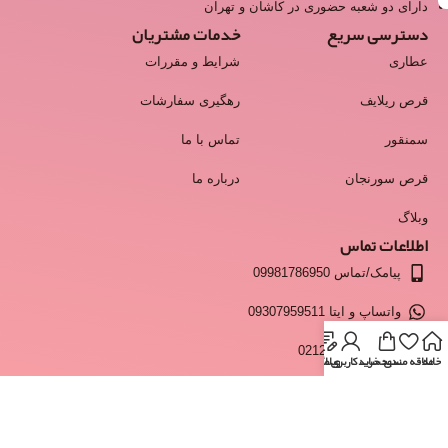
دارای دو شعبه حضوری در کاشان و تهران
دسترسی سریع
خدمات مشتریان
عطاری
شرایط و مقررات
قرص ریلایف
رهگیری سفارشات
سمنقور
تماس با ما
قرص سورنجان
درباره ما
وبلاگ
اطلاعات تماس
پیامک/تماس 09981786950
واتساپ و ایتا 09307959511
انبار 02128428537
خانه
علاقه مندی
سبد خرید
وبلاگ
حساب کاربری من
info@moshkestan.com
ساعت پاسخگویی:فقط روزهای کاری و غیر تعطیل - شنبه تا چهارشنبه