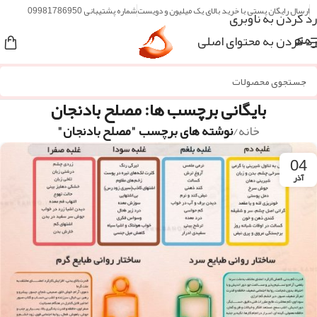
ارسال رایگان پستی با خرید بالای یک میلیون و دویست
شماره پشتیبانی 09981786950
رد کردن به ناوبری
رد کردن به محتوای اصلی
منو
بایگانی برچسب ها: مصلح بادنجان
خانه
/
نوشته های برچسب "مصلح بادنجان"
04
آذر