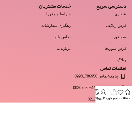
دسترسی سریع
خدمات مشتریان
عطاری
شرایط و مقررات
قرص ریلایف
رهگیری سفارشات
سمنقور
تماس با ما
قرص سورنجان
درباره ما
وبلاگ
اطلاعات تماس
پیامک/تماس 09981786950
واتساپ و ایتا 09307959511
خانه
علاقه مندی
سبد خرید
وبلاگ
حساب کاربری من
انبار 02128428537
info@moshkestan.com
ساعت پاسخگویی:فقط روزهای کاری و غیر تعطیل - شنبه تا چهارشنبه
ساعت 9 تا 17 و پنجشنبه ها 9 تا 13