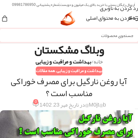
ارسال رایگان پستی با خرید بالای یک میلیون و دویست
شماره پشتیبانی 09981786950
رد کردن به ناوبری
رد کردن به محتوای اصلی
منو
وبلاگ مشکستان
خانه
/
بهداشت و مراقبت و زیبایی
بهداشت و مراقبت و زیبایی
,
همه مقالات
آیا روغن نارگیل برای مصرف خوراکی
مناسب است ؟
0
M0jt@b@
در تاریخ مهر 23, 1402