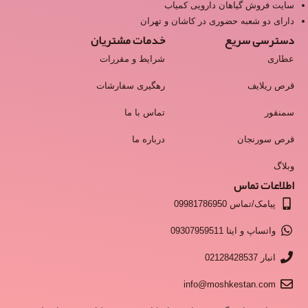
سایت فروش گیاهان دارویی کمیاب
دارای دو شعبه حضوری در کاشان و تهران
دسترسی سریع
خدمات مشتریان
عطاری
شرایط و مقررات
قرص ریلایف
رهگیری سفارشات
سمنقور
تماس با ما
قرص سورنجان
درباره ما
وبلاگ
اطلاعات تماس
پیامک/تماس 09981786950
واتساپ و ایتا 09307959511
انبار 02128428537
info@moshkestan.com