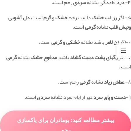
۴-
درد
قاعدگی نشانه
سردی
رحم است.
۵- اگر زن
لب خشک
داشت رحم
خشک
و
گرم
است
، دل آشوبی
وتپش قلب
نشانه
گرمی
است.
۶-اگر
زن لاغر
باشد نشانه
خشکی و گرمی
است.
۷- اگر
رگهای پشت دست گشاد
باشد
مدفوع خشک
نشانه
گرمی
است .
۸-
عطش زیاد
نشانه
گرمی
رحم است.
۹-
دست و پای سرد
غیر از ایام سرد نشانه
سردی
است.
بیشتر مطالعه کنید: بومادران برای پاکسازی
رحم