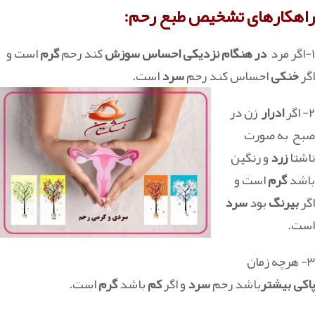
راهکارهای تشخیص طبع رحم:
۱-اگر مرد
در هنگام نزدیکی احساس سوزش
کند رحم
گرم
است و
اگر
خنکی
احساس کند رحم
سرد
است.
۲- اگر
ادرار
زن در
صبح به صورت
ناشتا
زرد
و رنگین
باشد
گرم
است و
اگر
بیرنگ
بود
سرد
است.
۳- هرچه زمان
پاکی بیشتر
باشد رحم
سرد
و اگر
کم
باشد
گرم
است.