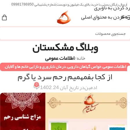
ارسال رایگان پستی با خرید بالای یک میلیون و دویست
شماره پشتیبانی 09981786950
رد کردن به ناوبری
رد کردن به محتوای اصلی
منو
وبلاگ مشکستان
خانه
/
اطلاعات عمومی
اطلاعات عمومی
,
خواص گیاهان دارویی
,
درمان ناباروری و نازایی خانم ها و آقایان
,
از کجا بفمهمیم رحم سرد یا گرم
دستورات طب سنتی
,
مزاج شناسی
,
همه مقالات
0
ادمین
در تاریخ آبان 24, 1402