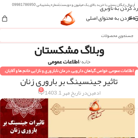
ارسال رایگان پستی با خرید بالای یک میلیون و دویست
شماره پشتیبانی 09981786950
رد کردن به ناوبری
رد کردن به محتوای اصلی
منو
وبلاگ مشکستان
خانه
/
اطلاعات عمومی
اطلاعات عمومی
,
خواص گیاهان دارویی
,
درمان ناباروری و نازایی خانم ها و آقایان
,
تاثیر جینسینگ بر باروری زنان
دستورات طب سنتی
,
همه مقالات
0
ادمین
در تاریخ مهر 1, 1403