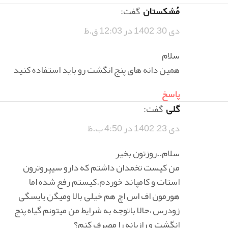
مُشکستان
گفت:
دی 30, 1402 در 12:03 ق.ظ
سلام
همین دانه های پنج انگشت رو باید استفاده کنید
پاسخ
گلی
گفت:
دی 23, 1402 در 4:50 ب.ظ
سلام..روزتون بخیر
من کیست تخمدان داشتم که دارو سیپروترون
استات و کامپاند خوردم.کیستم رفع شده اما
هورمون اف اس اچ هم خیلی بالا و‌میگن یایسگی
زودرس ،حالا باتوجه به شرایط من میتونم گیاه پنج
انگشت و رازیانه را مصرف کنم؟