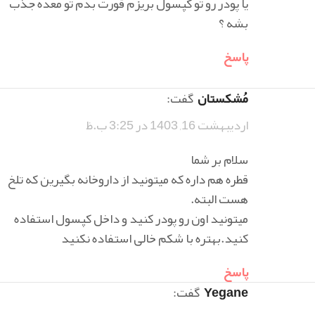
یا پودر رو تو کپسول بریزم قورت بدم تو معده جذب
بشه ؟
پاسخ
مُشکستان
گفت:
اردیبهشت 16, 1403 در 3:25 ب.ظ
سلام بر شما
قطره هم داره که میتونید از داروخانه بگیرین که تلخ
هست البته.
میتونید اون رو پودر کنید و داخل کپسول استفاده
کنید.بهتره با شکم خالی استفاده نکنید
پاسخ
yegane
گفت: