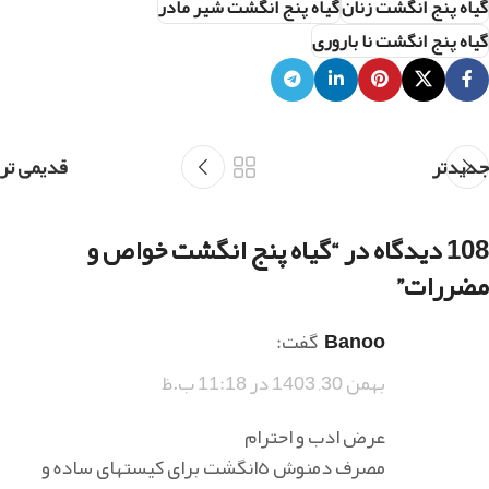
گیاه پنج انگشت زنان
گیاه پنج انگشت شیر مادر
گیاه پنج انگشت نا باروری
جدیدتر
قدیمی تر
108 دیدگاه در “
گیاه پنج انگشت خواص و
مضررات
”
Banoo
گفت:
بهمن 30, 1403 در 11:18 ب.ظ
عرض ادب و احترام
مصرف دمنوش ٥انگشت براى كيستهاى ساده و