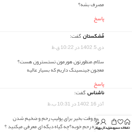
مصرف بشه؟
پاسخ
مُشکستان
گفت:
دی 5, 1402 در 10:22 ق.ظ
سلام.منظورتون هورمون تستسترون هست؟
معجون جینسینگ داریم که بسیار عالیه
پاسخ
ناشناس
گفت:
آذر 16, 1402 در 10:31 ب.ظ
سلام وقت بخیر برای پولیپ رحم و ضخیم شدن
دیواره رحم خوبه؟چه گیاه دیگه ای معرفی میکنید ؟
خانه
علاقه مندی
سبد خرید
وبلاگ
حساب کاربری من