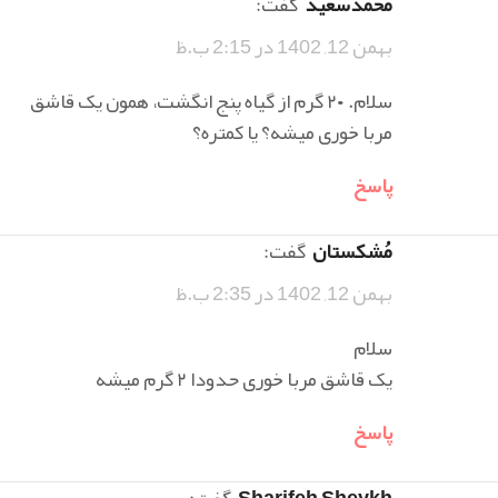
محمدسعید
گفت:
بهمن 12, 1402 در 2:15 ب.ظ
سلام. ۲۰ گرم از گیاه پنج انگشت، همون یک قاشق
مربا خوری میشه؟ یا کمتره؟
پاسخ
مُشکستان
گفت:
بهمن 12, 1402 در 2:35 ب.ظ
سلام
یک قاشق مربا خوری حدودا ۲ گرم میشه
پاسخ
Sharifeh Sheykh
گفت: