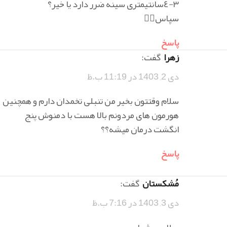
٣-٤سانتيمترى سينه ضرر دارد يا خير؟
سپاس✋🏻
پاسخ
زهرا
گفت:
دی 2, 1403 در 11:19 ب.ظ
سلام وقتتون بخیر من تنبلی تخمدان دارم و همچنین
هورمون های مردونم بالا هست با دمنوش پنج
انگشت درمان میشه؟؟
پاسخ
مُشکستان
گفت:
دی 3, 1403 در 7:16 ب.ظ