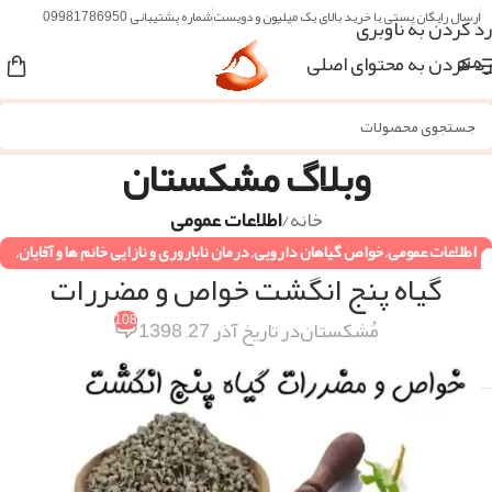
ارسال رایگان پستی با خرید بالای یک میلیون و دویست
شماره پشتیبانی 09981786950
رد کردن به ناوبری
رد کردن به محتوای اصلی
منو
وبلاگ مشکستان
خانه
/
اطلاعات عمومی
اطلاعات عمومی
,
خواص گیاهان دارویی
,
درمان ناباروری و نازایی خانم ها و آقایان
,
گیاه پنج انگشت خواص و مضررات
دستورات طب سنتی
,
همه مقالات
108
مُشکستان
در تاریخ آذر 27, 1398