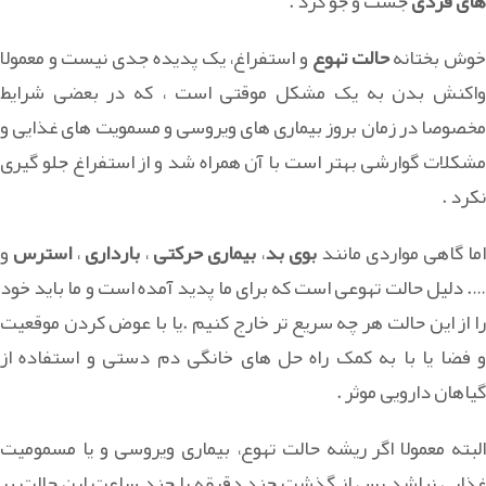
های فردی
جست و جو کرد .
وش بختانه
حالت تهوع
و استفراغ، یک پدیده جدی نیست و معمولا
واکنش بدن به یک مشکل موقتی است ، که در بعضی شرایط
مخصوصا در زمان بروز بیماری های ویروسی و مسمویت های غذایی و
مشکلات گوارشی بهتر است با آن همراه شد و از استفراغ جلو گیری
نکرد .
اما گاهی مواردی مانند
بوی بد
،
بیماری حرکتی
،
بارداری
،
استرس
و
…. دلیل حالت تهوعی است که برای ما پدید آمده است و ما باید خود
را از این حالت هر چه سریع تر خارج کنیم .یا با عوض کردن موقعیت
و فضا یا با به کمک راه حل های خانگی دم دستی و استفاده از
گیاهان دارویی موثر .
البته معمولا اگر ریشه حالت تهوع، بیماری ویروسی و یا مسمومیت
غذایی نباشد پس از گذشت چند دقیقه یا چند ساعت این حالت بر