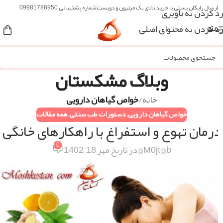
ارسال رایگان پستی با خرید بالای یک میلیون و دویست
شماره پشتیبانی 09981786950
رد کردن به ناوبری
رد کردن به محتوای اصلی
منو
وبلاگ مشکستان
خانه
/
خواص گیاهان دارویی
خواص گیاهان دارویی
,
دستورات طب سنتی
,
همه مقالات
درمان تهوع و استفراغ با راهکارهای خانگی
0
M0jt@b@
در تاریخ مهر 18, 1402