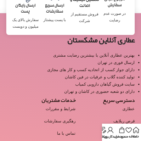
تضمین کیفیت و
سفارش
ارسال سریع
ارسال رایگان
اصالت
سفارشات
پست
در صورت عدم
فروش مستقیم از
با پست پیشتاز
سفارش بالای یک
رضایت
شرکت
میلیون و دویست
عطاری آنلاین مشکستان
بهترین عطاری آنلاین با بیشترین رضایت مشتری
ارسال فوری در تهران
دارای جواز کسب از اتحادیه کسب و کار های مجازی
تولید کننده گلاب و عرقیات در فین کاشان
سایت فروش گیاهان دارویی کمیاب
دارای دو شعبه حضوری در کاشان و تهران
دسترسی سریع
خدمات مشتریان
عطاری
شرایط و مقررات
قرص ریلایف
رهگیری سفارشات
سمنقور
تماس با ما
خانه
علاقه مندی
سبد خرید
وبلاگ
حساب کاربری من