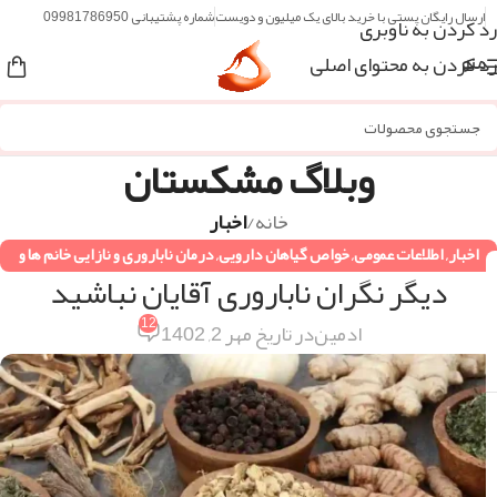
ارسال رایگان پستی با خرید بالای یک میلیون و دویست
شماره پشتیبانی 09981786950
رد کردن به ناوبری
رد کردن به محتوای اصلی
منو
وبلاگ مشکستان
خانه
/
اخبار
اخبار
,
اطلاعات عمومی
,
خواص گیاهان دارویی
,
درمان ناباروری و نازایی خانم ها و
دیگر نگران ناباروری آقایان نباشید
آقایان
,
همه مقالات
12
ادمین
در تاریخ مهر 2, 1402