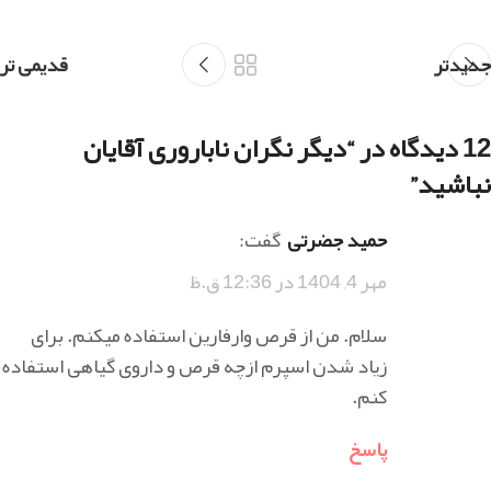
جدیدتر
قدیمی تر
12 دیدگاه در “
دیگر نگران ناباروری آقایان
نباشید
”
حمید جضرتی
گفت:
مهر 4, 1404 در 12:36 ق.ظ
سلام. من از قرص وارفارین استفاده میکنم. برای
زیاد شدن اسپرم ازچه قرص و داروی گیاهی استفاده
کنم.
پاسخ