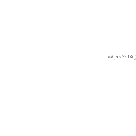
۱ قاشق غذاخوری کتیرا را با نصف لیوان آب سرد ترکیب کنید و بگذارید ۶ ساعت بماند تا ژله‌ای شود. ژل را روی صورت تمیز بزنید و پس از ۱۵–۲۰ دقیقه