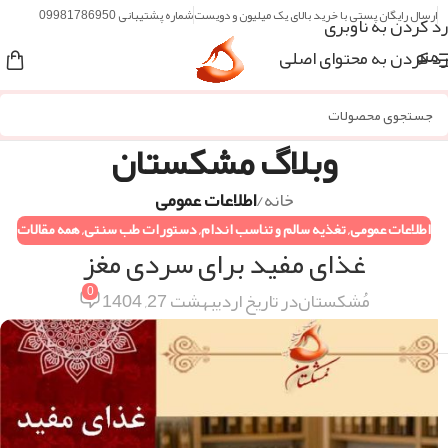
ارسال رایگان پستی با خرید بالای یک میلیون و دویست
شماره پشتیبانی 09981786950
رد کردن به ناوبری
رد کردن به محتوای اصلی
منو
وبلاگ مشکستان
خانه
/
اطلاعات عمومی
اطلاعات عمومی
,
تغذیه سالم و تناسب اندام
,
دستورات طب سنتی
,
همه مقالات
غذای مفید برای سردی مغز
0
مُشکستان
در تاریخ اردیبهشت 27, 1404