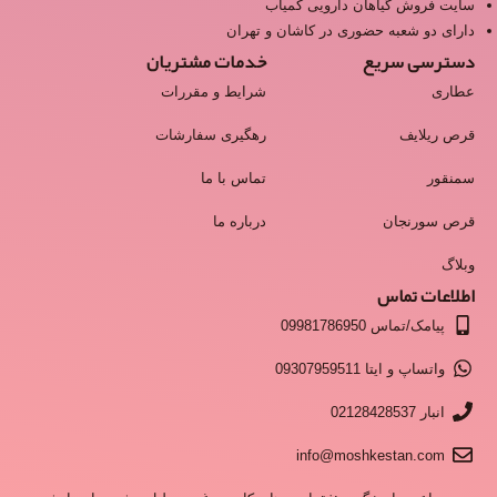
سایت فروش گیاهان دارویی کمیاب
دارای دو شعبه حضوری در کاشان و تهران
دسترسی سریع
خدمات مشتریان
عطاری
شرایط و مقررات
قرص ریلایف
رهگیری سفارشات
سمنقور
تماس با ما
قرص سورنجان
درباره ما
وبلاگ
اطلاعات تماس
پیامک/تماس 09981786950
واتساپ و ایتا 09307959511
انبار 02128428537
info@moshkestan.com