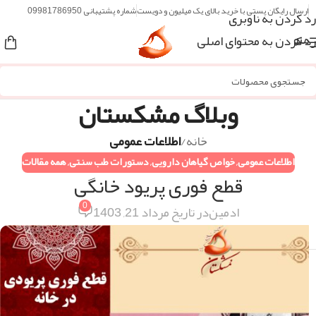
ارسال رایگان پستی با خرید بالای یک میلیون و دویست
شماره پشتیبانی 09981786950
رد کردن به ناوبری
رد کردن به محتوای اصلی
منو
وبلاگ مشکستان
خانه
/
اطلاعات عمومی
اطلاعات عمومی
,
خواص گیاهان دارویی
,
دستورات طب سنتی
,
همه مقالات
قطع فوری پریود خانگی
0
ادمین
در تاریخ مرداد 21, 1403