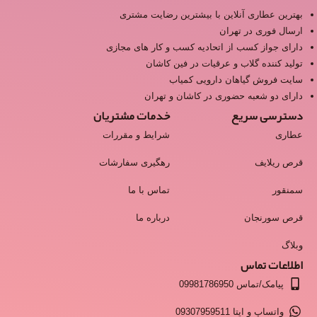
بهترین عطاری آنلاین با بیشترین رضایت مشتری
ارسال فوری در تهران
دارای جواز کسب از اتحادیه کسب و کار های مجازی
تولید کننده گلاب و عرقیات در فین کاشان
سایت فروش گیاهان دارویی کمیاب
دارای دو شعبه حضوری در کاشان و تهران
دسترسی سریع
خدمات مشتریان
عطاری
شرایط و مقررات
قرص ریلایف
رهگیری سفارشات
سمنقور
تماس با ما
قرص سورنجان
درباره ما
وبلاگ
اطلاعات تماس
پیامک/تماس 09981786950
واتساپ و ایتا 09307959511