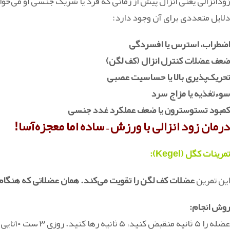
زودانزالی یعنی انزال پیش از زمانی که فرد یا شریک جنسی او می‌خوا
دلایل متعددی برای آن وجود دارد:
اضطراب، استرس یا افسردگی
ضعف عضلات کنترل انزال (کف لگن)
تحریک‌پذیری بالا یا حساسیت عصبی
سوءتغذیه یا مزاج سرد
کمبود تستوسترون یا ضعف عملکرد غدد جنسی
درمان زود انزالی با ورزش – ساده اما معجزه‌آسا!
تمرینات کگل (Kegel):
این تمرین
عضلات کف لگن را تقویت می‌کند. همان عضلاتی که هنگام
روش انجام:
عضله را ۵ ثانیه منقبض کنید، ۵ ثانیه رها کنید. روزی ۳ ست ۱۰تایی.