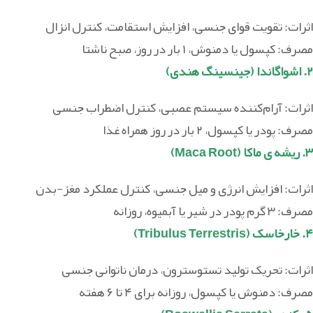
اثرات: تقویت قوای جنسی، افزایش استقامت، کنترل انزال
مصرف: کپسول یا دمنوش، ۱ بار در روز، صبح ناشتا
۲. اشواگاندا (جینسینگ هندی)
اثرات: آرام‌کننده سیستم عصبی، کنترل اضطراب جنسی
مصرف: پودر یا کپسول، ۲ بار در روز همراه غذا
۳. ریشه ی ماکا (Maca Root)
اثرات: افزایش انرژی و میل جنسی، کنترل عملکرد مغز-بدن
مصرف: ۳ گرم پودر در شیر یا آبمیوه، روزانه
۴. خارخاسک (Tribulus Terrestris)
اثرات: تحریک تولید تستوسترون، درمان ناتوانی جنسی
مصرف: دمنوش یا کپسول، روزانه برای ۴ تا ۶ هفته