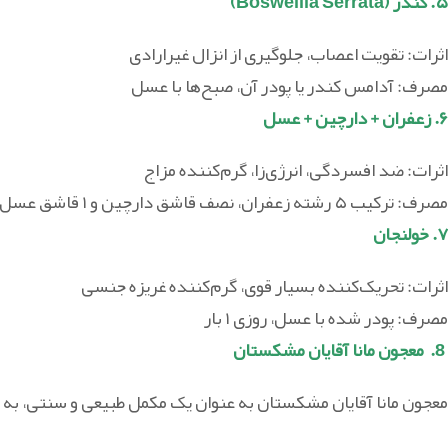
۵. کندر (Boswellia Serrata)
اثرات: تقویت اعصاب، جلوگیری از انزال غیرارادی
مصرف: آدامس کندر یا پودر آن، صبح‌ها با عسل
۶. زعفران + دارچین + عسل
اثرات: ضد افسردگی، انرژی‌زا، گرم‌کننده مزاج
مصرف: ترکیب ۵ رشته زعفران، نصف قاشق دارچین و ۱ قاشق عسل در شیر گرم – شب‌ها قبل خواب
۷. خولنجان
اثرات: تحریک‌کننده بسیار قوی، گرم‌کننده غریزه جنسی
مصرف: پودر شده با عسل، روزی ۱ بار
8. معجون مانا آقایان مشکستان
معجون مانا آقایان مشکستان به عنوان یک مکمل طبیعی و سنتی، به 