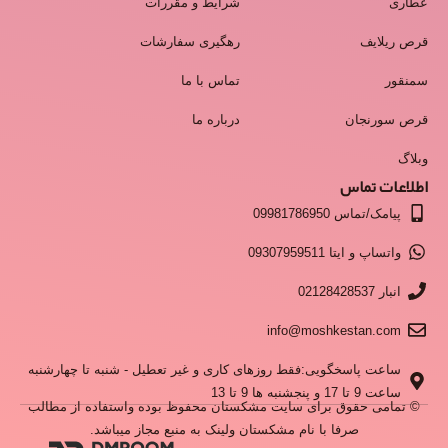
عطاری
شرایط و مقررات
قرص ریلایف
رهگیری سفارشات
سمنقور
تماس با ما
قرص سورنجان
درباره ما
وبلاگ
اطلاعات تماس
پیامک/تماس 09981786950
واتساپ و ایتا 09307959511
انبار 02128428537
info@moshkestan.com
ساعت پاسخگویی:فقط روزهای کاری و غیر تعطیل - شنبه تا چهارشنبه
ساعت 9 تا 17 و پنجشنبه ها 9 تا 13
© تمامی حقوق برای سایت مشکستان محفوظ بوده واستفاده از مطالب
صرفا با نام مشکستان ولینک به منبع مجاز میباشد.