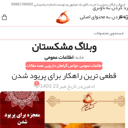
ارسال رایگان پستی با خرید بالای یک میلیون و دویست
شماره پشتیبانی 09981786950
رد کردن به ناوبری
رد کردن به محتوای اصلی
منو
وبلاگ مشکستان
خانه
/
اطلاعات عمومی
اطلاعات عمومی
,
خواص گیاهان دارویی
,
همه مقالات
قطعی ترین راهکار برای پریود شدن
0
ادمین
در تاریخ مهر 23, 1403