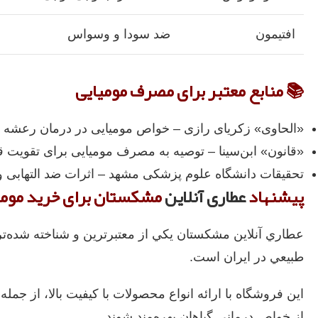
افتیمون
ضد سودا و وسواس
📚 منابع معتبر برای مصرف مومیایی
«الحاوی» زکریای رازی – خواص مومیایی در درمان رعشه 
«قانون» ابن‌سینا – توصیه به مصرف مومیایی برای تقویت
تحقیقات دانشگاه علوم پزشکی مشهد – اثرات ضد التهابی و
پیشنهاد
عطاری آنلاین
مشکستان برای خرید مومی
عطاري آنلاين مشکستان يکي از معتبرترين و شناخته‌ شده‌ت
طبيعي در ايران است.
اين فروشگاه با ارائه انواع محصولات با کيفيت بالا، از جمله
از خواص درماني گياهان بهره‌مند شوند.