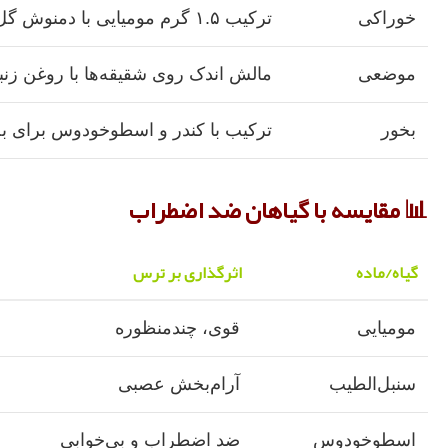
خوراکی
ترکیب ۱.۵ گرم مومیایی با دمنوش گل‌ گاوزبان یا سنبل‌الطیب، روزی یک‌بار
موضعی
مالش اندک روی شقیقه‌ها با روغن ز
بخور
ترکیب با کندر و اسطوخودوس برای ب
📊 مقایسه با گیاهان ضد اضطراب
گیاه/ماده
اثرگذاری بر ترس
مومیایی
قوی، چندمنظوره
سنبل‌الطیب
آرام‌بخش عصبی
اسطوخودوس
ضد اضطراب و بی‌خوابی