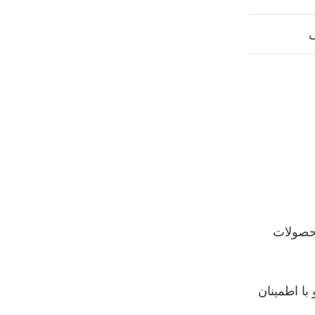
ی
محصولات
با اطمينان