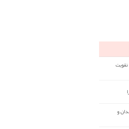
 تقویت
ا
دان و