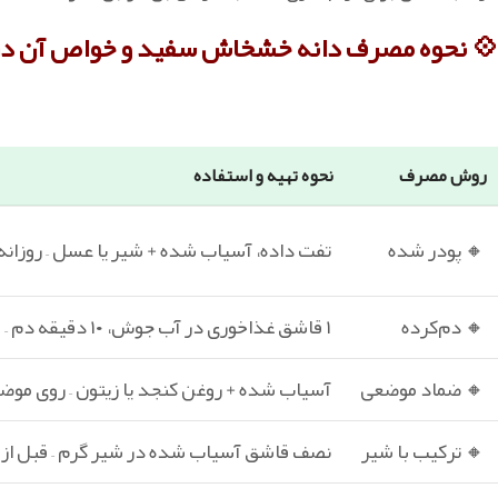
💠 نحوه مصرف دانه خشخاش سفید و خواص آن د
روش مصرف
نحوه تهیه و استفاده
🔸 پودر شده
تفت داده، آسیاب شده + شیر یا عسل – روزانه ۱ قاشق چای‌خور
🔸 دم‌کرده
۱ قاشق غذاخوری در آب جوش، ۱۰ دقیقه دم – با عسل میل شود
🔸 ضماد موضعی
آسیاب شده + روغن کنجد یا زیتون – روی موض
🔸 ترکیب با شیر
نصف قاشق آسیاب‌ شده در شیر گرم – قبل از