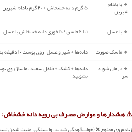
🔸 با بادام
۵ گرم دانه خشخاش + ۲۰ گرم بادام شیرین – صبح با صبحانه میل شود
شیرین
🔸 با عسل
۱ تا ۲ قاشق غذاخوری دانه خشخاش با عسل – قبل از غذا میل شود
🔸 ماسک صورت
دانه‌ها + شیر و عسل – روی پوست ۱۰ دقیقه بماند
🔸 درمان شوره
سر
بشویید
⚠️ هشدارها و عوارض مصرف بی رویه دانه خشخاش:
زیاده‌روی ممنوع ❌ (خواب‌آلودگی شدید، وابستگی، مثبت شدن تست