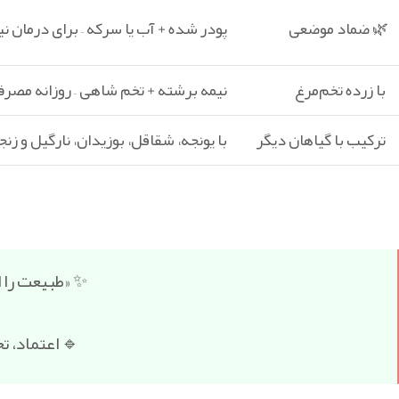
🌿 ضماد موضعی
پودر شده + آب یا سرکه – برای درمان
با زرده تخم‌مرغ
نیمه‌ برشته + تخم شاهی – روزانه مص
ترکیب با گیاهان دیگر
با یونجه، شقاقل، بوزیدان، نارگیل و زن
✨ «طبیعت را
🔹 اعتماد، 