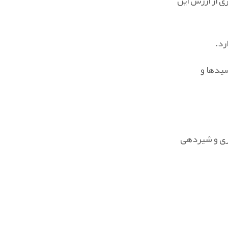
ی از ارزش این
سیدها و
اری و شیردهی