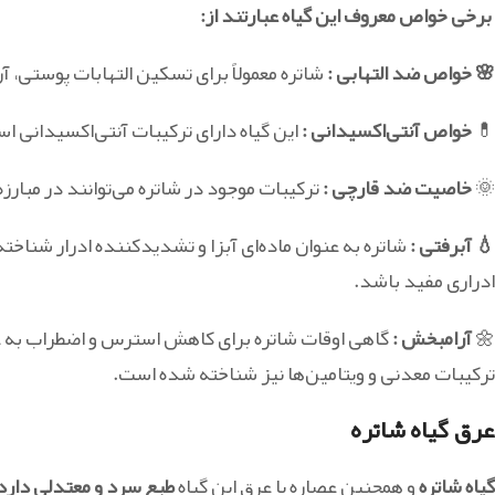
برخی خواص معروف این گیاه عبارتند از:
🌸 خواص
ضد التهابی :
شاتره معمولاً برای تسکین التهابات پوستی، آ
💊
خواص آنتی‌اکسیدانی :
این گیاه دارای ترکیبات آنتی‌اکسیدانی ا
🌞
خاصیت ضد قارچی :
ترکیبات موجود در شاتره می‌توانند در مبارزه
💧 آبرفتی :
شاتره به عنوان ماده‌ای آبزا و تشدیدکننده ادرار شنا
ادراری مفید باشد.
🌼
آرامبخش :
گاهی اوقات شاتره برای کاهش استرس و اضطراب به عن
ترکیبات معدنی و ویتامین‌ها نیز شناخته شده است.
عرق گیاه شاتره
گیاه شاتره
و همچنین عصاره یا عرق این گیاه
طبع سرد و معتدلی دارد