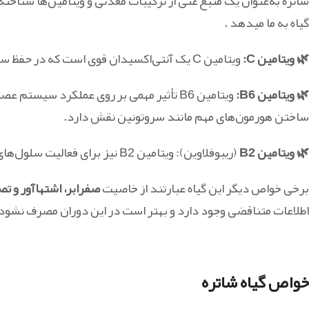
شاتره به‌عنوان یک منبع غنی از ترکیبات معدنی و ویتامین‌ها شناخ
گیاه به ما میدهد .
🌿 ویتامین C:
ویتامین C یک آنتی‌اکسیدان قوی است که در حفظ سلامت پوست، عملکرد سیستم ایمنی بدن و جذب آهن از غذا نقش دارد.
🌿 ویتامین B6:
ویتامین B6 تأثیر مهمی بر روی عملکرد سیس
ساختن هورمون‌های مهم مانند سروتونین نقش دارد.
🌿 ویتامین B2
(ریبوفلاوین): ویتامین B2 نیز برای فعالیت سلول‌های بدن، سلامت پوست بسیار مفید میباشد .
برخی خواص دیگر این گیاه عبارتند از خاصیت
صفرابر، اشتهاآور و ت
اطلاعات متناقضی وجود دارد و بهتر است در این دوران مصرف نشو
خواص گیاه شاتره