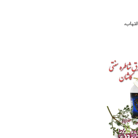
لتهاب،