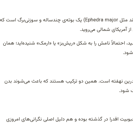
افدرا (نام علمی Ephedra sinica و چند گونه‌ی خویشاوند مثل Ephedra major) یک بوته‌ی چندساله و سوزنی‌برگ اس
ز آمریکای شمالی می‌روید.
ید، احتمالاً نامش را به شکل «ریش‌بز» یا «ارمک» شنیده‌اید؛ همان
شود.
نورافدرین نهفته است. همین دو ترکیب هستند که باعث می‌شوند بدن
ک شود.
ت افدرا در گذشته بوده و هم دلیل اصلی نگرانی‌های امروزی