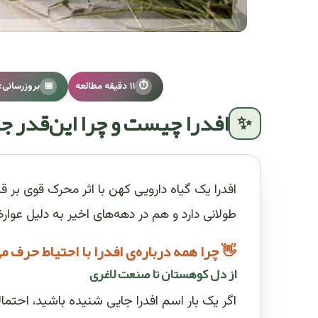
یاه افدرا: خواص، طریقه مصرف، دوز ایمن و عوارض جانبی
⏱
۱۱ دقیقه مطالعه
📅
بروزرسانی: تیر
افدرا چیست و چرا این‌قدر 
✨
افدرا یک گیاه دارویی کهن با اثر محرک قوی 
طولانی دارد و هم در دهه‌های اخیر به دلیل ع
👋 چرا همه درباره‌ی افدرا با احتیاط حرف م
از دل کوهستان تا صنعت لاغری
اگر یک بار اسم افدرا جایی شنیده باشید، احتمالا