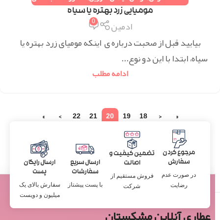
مومیایی زرد بهتره یا سیاه
0
ادمین
بیایید قبل از صحبت درباره ی اینکه مومیای زرد بهتره یا
سیاه، ابتدا با این دو نوع...
ادامه مطلب
»
›
22
21
20
19
18
‹
«
مرجوع کردن
تضمین کیفیت و
سفارش
ارسال سریع
ارسال رایگان
اصالت
سفارشات
پست
در صورت عدم
فروش مستقیم از
با پست پیشتاز
سفارش بالای یک
رضایت
شرکت
میلیون و دویست
عطاری آنلاین مشکستان