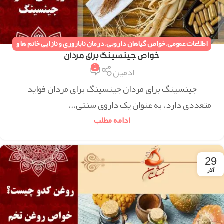
اطلاعات عمومی
,
خواص گیاهان دارویی
,
درمان ناباروری و نازایی خانم ها و
آقایان
,
دستورات طب سنتی
,
همه مقالات
خواص جینسینگ برای مردان
1
ادمین
جینسینگ برای مردان جینسینگ برای مردان فواید
متعددی دارد. به عنوان یک داروی سنتی...
ادامه مطلب
29
آذر