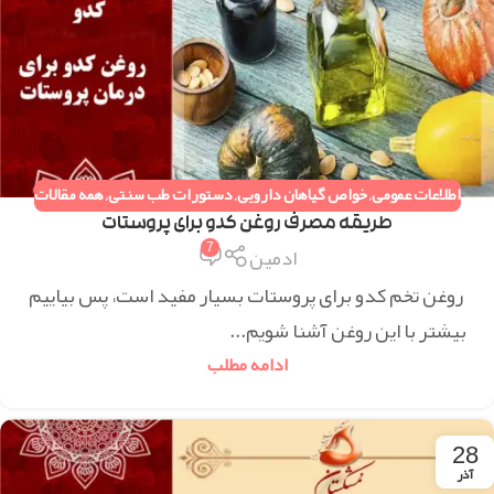
اطلاعات عمومی
,
خواص گیاهان دارویی
,
دستورات طب سنتی
,
همه مقالات
طریقه مصرف روغن کدو برای پروستات
7
ادمین
روغن تخم کدو برای پروستات بسیار مفید است، پس بیاییم
بیشتر با این روغن آشنا شویم...
ادامه مطلب
28
آذر