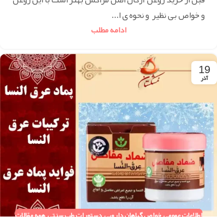
و خواص بی نظیر و نحوه ی ا...
ادامه مطلب
19
آذر
اطلاعات عمومی
,
خواص گیاهان دارویی
,
دستورات طب سنتی
,
همه مقالات