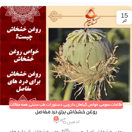
15
آذر
اطلاعات عمومی
,
خواص گیاهان دارویی
,
دستورات طب سنتی
,
همه مقالات
روغن خشخاش برای درد مفاصل
0
ادمین
روغن خشخاش اصل چیست🤔؟ روغن خشخاش از دانه های