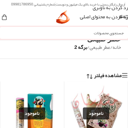
ارسال رایگان پستی با خرید بالای یک میلیون و دویست
شماره پشتیبانی 09981786950
رد کردن به ناوبری
رد کردن به محتوای اصلی
منو
عطر طبیعی
خانه
/
عطر طبیعی
/
برگه 2
مشاهده فیلتر