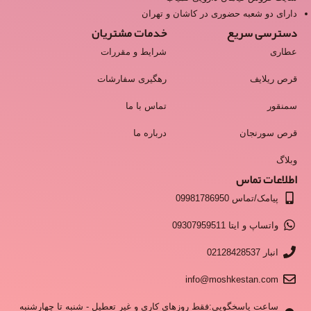
دارای دو شعبه حضوری در کاشان و تهران
دسترسی سریع
خدمات مشتریان
عطاری
شرایط و مقررات
قرص ریلایف
رهگیری سفارشات
سمنقور
تماس با ما
قرص سورنجان
درباره ما
وبلاگ
اطلاعات تماس
پیامک/تماس 09981786950
واتساپ و ایتا 09307959511
انبار 02128428537
info@moshkestan.com
ساعت پاسخگویی:فقط روزهای کاری و غیر تعطیل - شنبه تا چهارشنبه