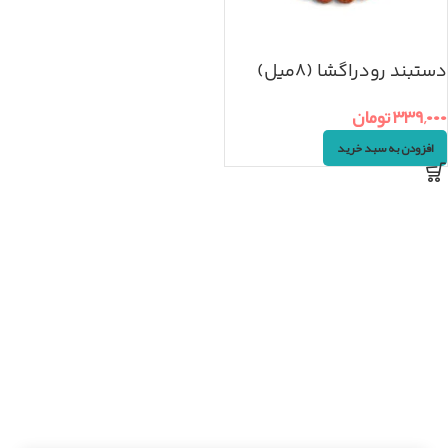
دستبند رودراگشا (8میل)
۳۳۹,۰۰۰
تومان
افزودن به سبد خرید