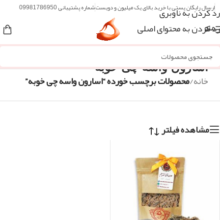
ارسال رایگان پستی با خرید بالای یک میلیون و دویست
شماره پشتیبانی 09981786950
رد کردن به ناوبری
رد کردن به محتوای اصلی
منو
اسارون واسه چی خوبه
خانه
/
محصولات برچسب خورده “اسارون واسه چی خوبه”
مشاهده فیلتر