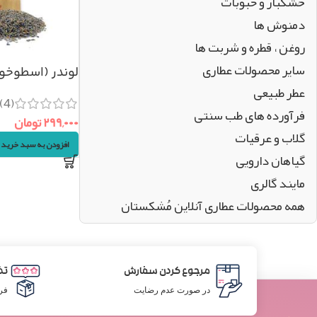
خشکبار و حبوبات
دمنوش ها
روغن ، قطره و شربت ها
سایر محصولات عطاری
لوندر (اسطوخ
عطر طبیعی
۵۰گرم
(4)
فرآورده های طب سنتی
۲۹۹,۰۰۰
تومان
گلاب و عرقیات
افزودن به سبد خرید
گیاهان دارویی
مایند گالری
همه محصولات عطاری آنلاین مُشکستان
مرجوع کردن سفارش
تض
در صورت عدم رضایت
فر