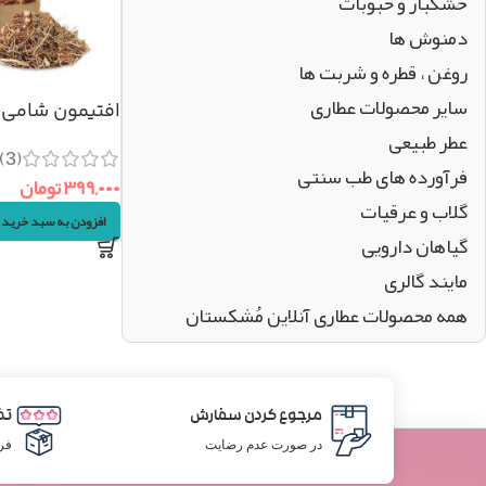
خشکبار و حبوبات
دمنوش ها
روغن ، قطره و شربت ها
سایر محصولات عطاری
افتیمون شامی اصل 
عطر طبیعی
(3)
فرآورده های طب سنتی
۳۹۹,۰۰۰
تومان
گلاب و عرقیات
افزودن به سبد خرید
گیاهان دارویی
مایند گالری
همه محصولات عطاری آنلاین مُشکستان
مرجوع کردن سفارش
تض
در صورت عدم رضایت
فر