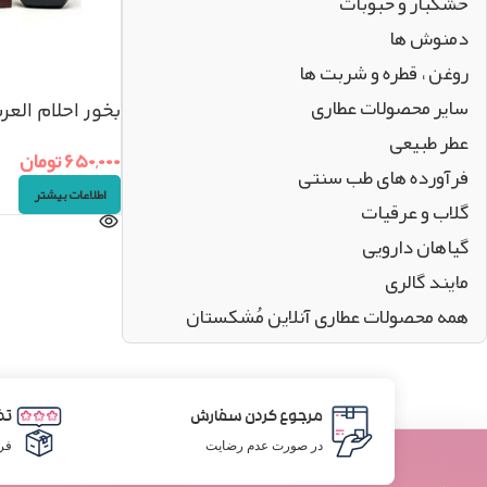
خشکبار و حبوبات
دمنوش ها
روغن ، قطره و شربت ها
سایر محصولات عطاری
بخور احلام العر
عطر طبیعی
۶۵۰,۰۰۰
تومان
فرآورده های طب سنتی
اطلاعات بیشتر
گلاب و عرقیات
گیاهان دارویی
مایند گالری
همه محصولات عطاری آنلاین مُشکستان
مرجوع کردن سفارش
تض
در صورت عدم رضایت
فر