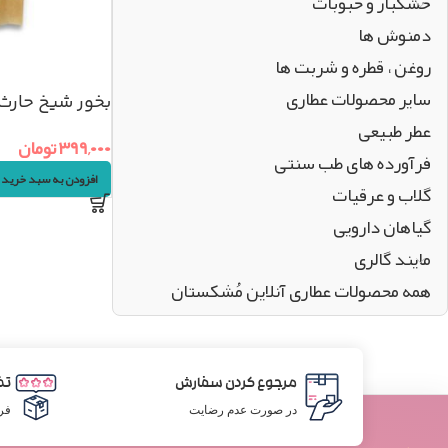
خشکبار و حبوبات
دمنوش ها
روغن ، قطره و شربت ها
سایر محصولات عطاری
بخور شیخ حارث (۵۰گر
عطر طبیعی
۳۹۹,۰۰۰
تومان
فرآورده های طب سنتی
افزودن به سبد خرید
گلاب و عرقیات
گیاهان دارویی
مایند گالری
همه محصولات عطاری آنلاین مُشکستان
مرجوع کردن سفارش
تض
در صورت عدم رضایت
فر