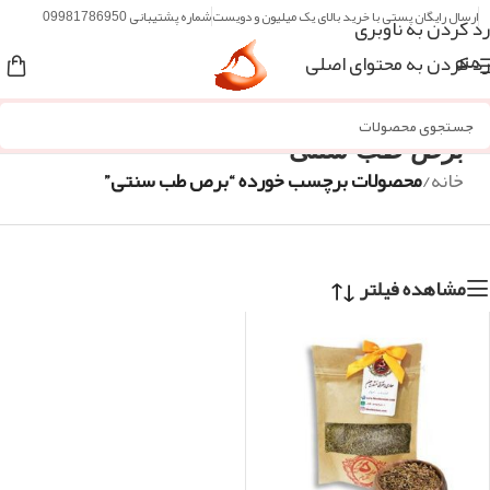
ارسال رایگان پستی با خرید بالای یک میلیون و دویست
شماره پشتیبانی 09981786950
رد کردن به ناوبری
رد کردن به محتوای اصلی
منو
برص طب سنتی
خانه
/
محصولات برچسب خورده “برص طب سنتی”
مشاهده فیلتر