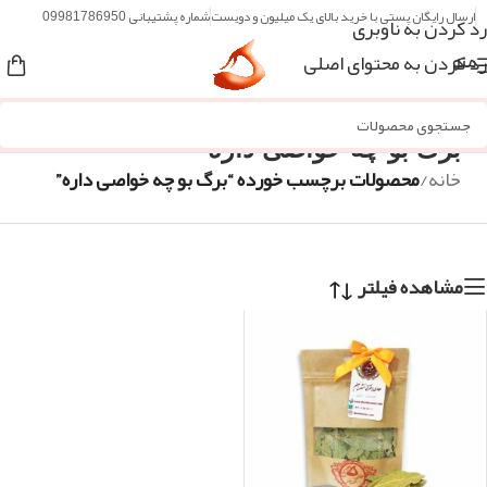
ارسال رایگان پستی با خرید بالای یک میلیون و دویست
شماره پشتیبانی 09981786950
رد کردن به ناوبری
رد کردن به محتوای اصلی
منو
برگ بو چه خواصی داره
خانه
/
محصولات برچسب خورده “برگ بو چه خواصی داره”
مشاهده فیلتر