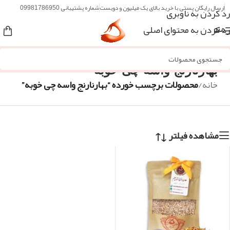
ارسال رایگان پستی با خرید بالای یک میلیون و دویست
شماره پشتیبانی 09981786950
رد کردن به ناوبری
رد کردن به محتوای اصلی
منو
بهارنارنج واسه چی خوبه
خانه
/
محصولات برچسب خورده “بهارنارنج واسه چی خوبه”
مشاهده فیلتر