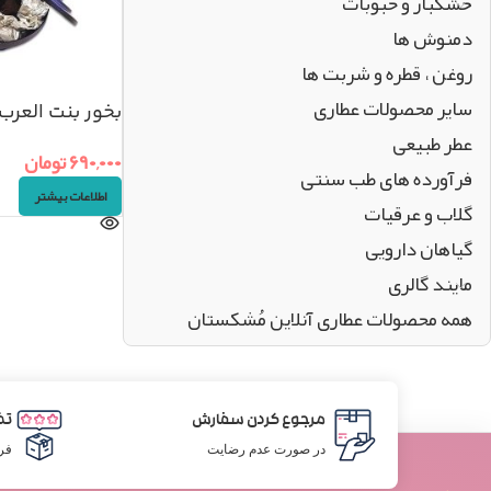
خشکبار و حبوبات
دمنوش ها
روغن ، قطره و شربت ها
سایر محصولات عطاری
بخور بنت العرب
عطر طبیعی
۶۹۰,۰۰۰
تومان
فرآورده های طب سنتی
اطلاعات بیشتر
گلاب و عرقیات
گیاهان دارویی
مایند گالری
همه محصولات عطاری آنلاین مُشکستان
مرجوع کردن سفارش
تض
در صورت عدم رضایت
فر