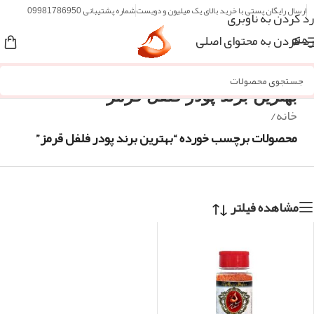
ارسال رایگان پستی با خرید بالای یک میلیون و دویست
شماره پشتیبانی 09981786950
رد کردن به ناوبری
رد کردن به محتوای اصلی
منو
بهترین برند پودر فلفل قرمز
خانه
/
محصولات برچسب خورده “بهترین برند پودر فلفل قرمز”
مشاهده فیلتر