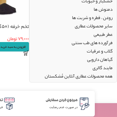
خشکبار و حبوبات
دمنوش ها
روغن ، قطره و شربت ها
سایر محصولات عطاری
تخم خرفه (۵۰گرم)
عطر طبیعی
۷۹,۰۰۰
تومان
فرآورده های طب سنتی
افزودن به سبد خرید
گلاب و عرقیات
گیاهان دارویی
مایند گالری
همه محصولات عطاری آنلاین مُشکستان
مرجوع کردن سفارش
تض
در صورت عدم رضایت
فر