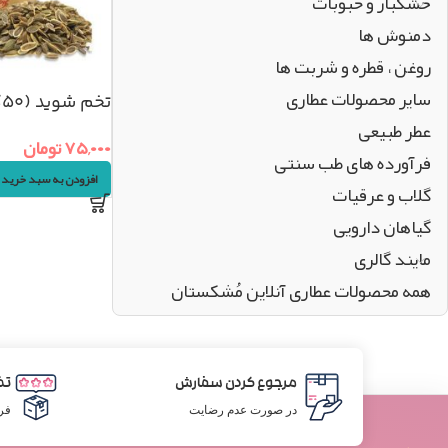
خشکبار و حبوبات
دمنوش ها
روغن ، قطره و شربت ها
سایر محصولات عطاری
تخم شوید (۵۰گرم)
عطر طبیعی
۷۵,۰۰۰
تومان
فرآورده های طب سنتی
افزودن به سبد خرید
گلاب و عرقیات
گیاهان دارویی
مایند گالری
همه محصولات عطاری آنلاین مُشکستان
مرجوع کردن سفارش
تض
در صورت عدم رضایت
فر