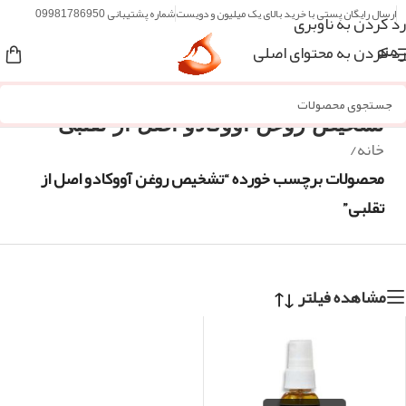
ارسال رایگان پستی با خرید بالای یک میلیون و دویست
شماره پشتیبانی 09981786950
رد کردن به ناوبری
رد کردن به محتوای اصلی
منو
تشخیص روغن آووکادو اصل از تقلبی
خانه
/
محصولات برچسب خورده “تشخیص روغن آووکادو اصل از
تقلبی”
مشاهده فیلتر