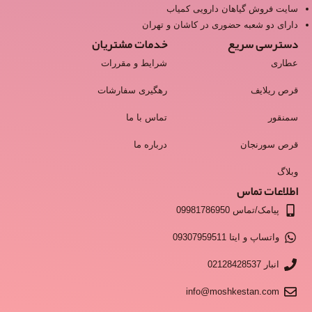
سایت فروش گیاهان دارویی کمیاب
دارای دو شعبه حضوری در کاشان و تهران
دسترسی سریع
خدمات مشتریان
عطاری
شرایط و مقررات
قرص ریلایف
رهگیری سفارشات
سمنقور
تماس با ما
قرص سورنجان
درباره ما
وبلاگ
اطلاعات تماس
پیامک/تماس 09981786950
واتساپ و ایتا 09307959511
انبار 02128428537
info@moshkestan.com