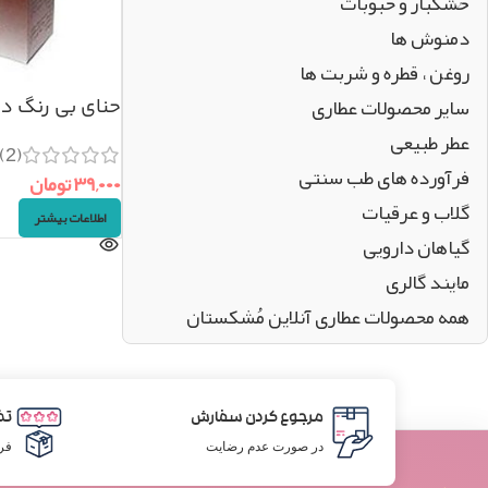
خشکبار و حبوبات
دمنوش ها
روغن ، قطره و شربت ها
سایر محصولات عطاری
حنای بی رنگ دی
عطر طبیعی
(2)
فرآورده های طب سنتی
۳۹,۰۰۰
تومان
گلاب و عرقیات
اطلاعات بیشتر
گیاهان دارویی
مایند گالری
همه محصولات عطاری آنلاین مُشکستان
مرجوع کردن سفارش
تض
در صورت عدم رضایت
فر