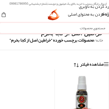
ارسال رایگان پستی با خرید بالای یک میلیون و دویست
شماره پشتیبانی 09981786950
رد کردن به ناوبری
رد کردن به محتوای اصلی
منو
خراطین اصل از کجا بخرم
خانه
/
محصولات برچسب خورده “خراطین اصل از کجا بخرم”
مشاهده فیلتر