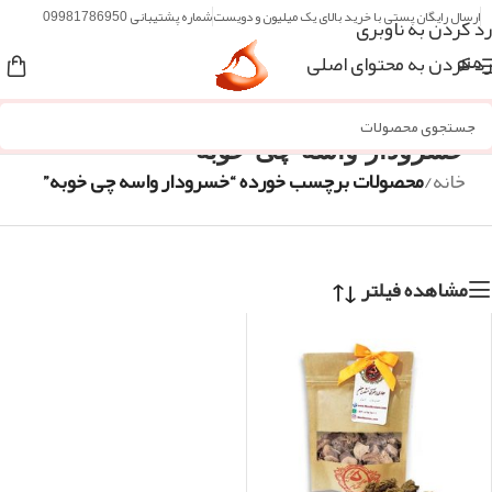
ارسال رایگان پستی با خرید بالای یک میلیون و دویست
شماره پشتیبانی 09981786950
رد کردن به ناوبری
رد کردن به محتوای اصلی
منو
خسرودار واسه چی خوبه
خانه
/
محصولات برچسب خورده “خسرودار واسه چی خوبه”
مشاهده فیلتر