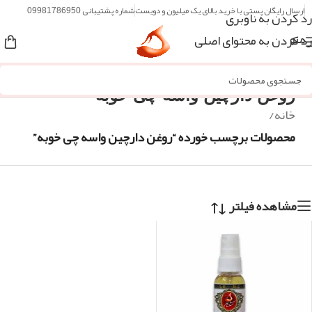
ارسال رایگان پستی با خرید بالای یک میلیون و دویست
شماره پشتیبانی 09981786950
رد کردن به ناوبری
رد کردن به محتوای اصلی
منو
روغن دارچین واسه چی خوبه
خانه
/
محصولات برچسب خورده “روغن دارچین واسه چی خوبه”
مشاهده فیلتر