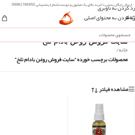
ارسال رایگان پستی با خرید بالای یک میلیون و دویست
شماره پشتیبانی 09981786950
رد کردن به ناوبری
رد کردن به محتوای اصلی
منو
سایت فروش روغن بادام تلخ
خانه
/
محصولات برچسب خورده “سایت فروش روغن بادام تلخ”
مشاهده فیلتر