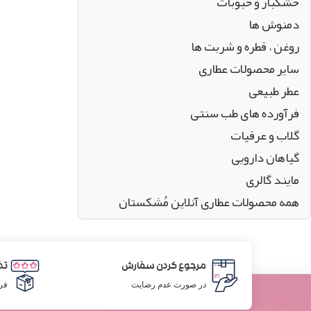
خشکبار و حبوبات
دمنوش ها
روغن ، قطره و شربت ها
سایر محصولات عطاری
عطر طبیعی
فرآورده های طب سنتی
گلاب و عرقیات
گیاهان دارویی
مایند گالری
همه محصولات عطاری آنلاین مُشکستان
مرجوع کردن سفارش
تض
در صورت عدم رضایت
فر