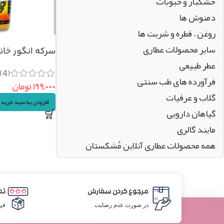
خشکبار و حبوبات
دمنوش ها
روغن ، قطره و شربت ها
سایر محصولات عطاری
سرکه انگور خانگی 
عطر طبیعی
(4)
فرآورده های طب سنتی
۱۹۹,۰۰۰
تومان
گلاب و عرقیات
افزودن به سبد خرید
گیاهان دارویی
مایند گالری
همه محصولات عطاری آنلاین مُشکستان
مرجوع کردن سفارش
تض
در صورت عدم رضایت
فر