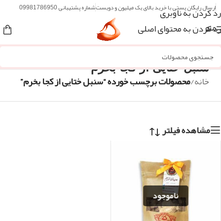
ارسال رایگان پستی با خرید بالای یک میلیون و دویست
شماره پشتیبانی 09981786950
رد کردن به ناوبری
رد کردن به محتوای اصلی
منو
سنبل ختایی از کجا بخرم
خانه
/
محصولات برچسب خورده “سنبل ختایی از کجا بخرم”
مشاهده فیلتر