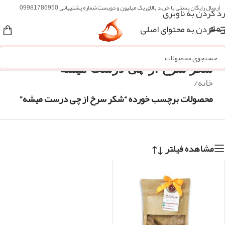
ارسال رایگان پستی با خرید بالای یک میلیون و دویست
شماره پشتیبانی 09981786950
رد کردن به ناوبری
رد کردن به محتوای اصلی
منو
شکر سرخ از چی درست میشه
خانه
/
محصولات برچسب خورده “شکر سرخ از چی درست میشه”
مشاهده فیلتر