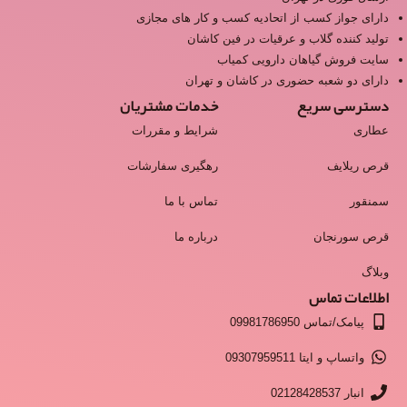
دارای جواز کسب از اتحادیه کسب و کار های مجازی
تولید کننده گلاب و عرقیات در فین کاشان
سایت فروش گیاهان دارویی کمیاب
دارای دو شعبه حضوری در کاشان و تهران
دسترسی سریع
خدمات مشتریان
عطاری
شرایط و مقررات
قرص ریلایف
رهگیری سفارشات
سمنقور
تماس با ما
قرص سورنجان
درباره ما
وبلاگ
اطلاعات تماس
پیامک/تماس 09981786950
واتساپ و ایتا 09307959511
انبار 02128428537