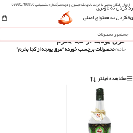
ارسال رایگان پستی با خرید بالای یک میلیون و دویست
شماره پشتیبانی 09981786950
رد کردن به ناوبری
رد کردن به محتوای اصلی
منو
عرق یونجه از کجا بخرم
خانه
/
محصولات برچسب خورده “عرق یونجه از کجا بخرم”
مشاهده فیلتر