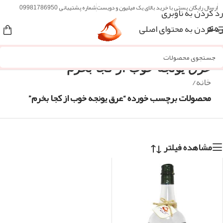
ارسال رایگان پستی با خرید بالای یک میلیون و دویست
شماره پشتیبانی 09981786950
رد کردن به ناوبری
رد کردن به محتوای اصلی
منو
عرق یونجه خوب از کجا بخرم
خانه
/
محصولات برچسب خورده “عرق یونجه خوب از کجا بخرم”
مشاهده فیلتر