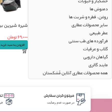
خشکبار و حبوبات
دمنوش ها
روغن ، قطره و شربت ها
سایر محصولات عطاری
شیره شیرین بی
عطر طبیعی
۵۰گرم
۶۹,۰۰۰
تومان
فرآورده های طب سنتی
افزودن به سبد خرید
گلاب و عرقیات
گیاهان دارویی
مایند گالری
همه محصولات عطاری آنلاین مُشکستان
مرجوع کردن سفارش
تض
در صورت عدم رضایت
فر