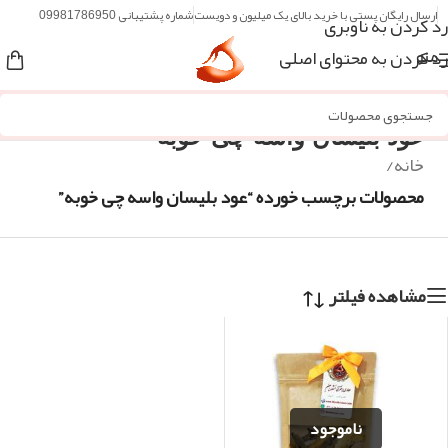
ارسال رایگان پستی با خرید بالای یک میلیون و دویست
شماره پشتیبانی 09981786950
رد کردن به ناوبری
رد کردن به محتوای اصلی
منو
عود بلیسان واسه چی خوبه
خانه
/
محصولات برچسب خورده “عود بلیسان واسه چی خوبه”
مشاهده فیلتر