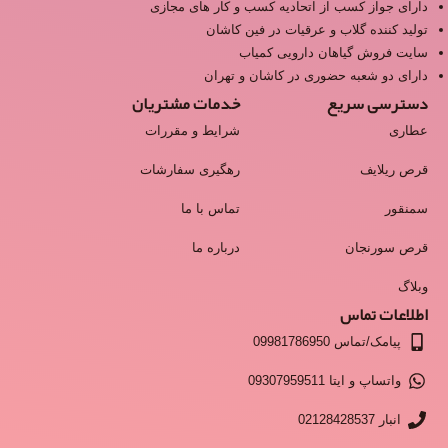
دارای جواز کسب از اتحادیه کسب و کار های مجازی
تولید کننده گلاب و عرقیات در فین کاشان
سایت فروش گیاهان دارویی کمیاب
دارای دو شعبه حضوری در کاشان و تهران
دسترسی سریع
خدمات مشتریان
عطاری
شرایط و مقررات
قرص ریلایف
رهگیری سفارشات
سمنقور
تماس با ما
قرص سورنجان
درباره ما
وبلاگ
اطلاعات تماس
پیامک/تماس 09981786950
واتساپ و ایتا 09307959511
انبار 02128428537