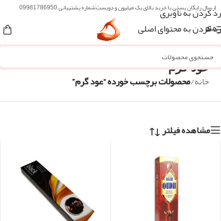
ارسال رایگان پستی با خرید بالای یک میلیون و دویست
شماره پشتیبانی 09981786950
رد کردن به ناوبری
رد کردن به محتوای اصلی
منو
عود گرم
خانه
/
محصولات برچسب خورده “عود گرم”
مشاهده فیلتر